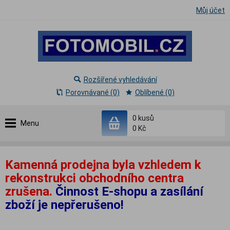
Můj účet
Rozšířené vyhledávání
Porovnávané (0)
Oblíbené (0)
0
kusů
Menu
0 Kč
Kamenná prodejna byla vzhledem k
rekonstrukci obchodního centra
zrušena.
Činnost E-shopu a zasílání
zboží je nepřerušeno!