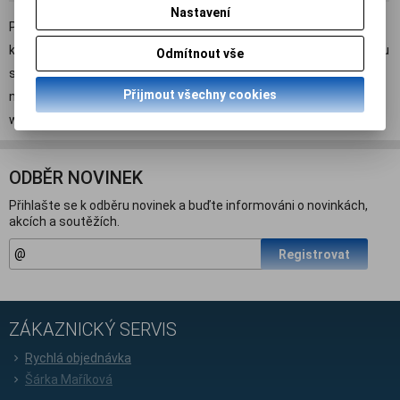
Nastavení
Podle zákona o evidenci tržeb je prodávající povinen vystavit
kupujícímu účtenku. Zároveň je povinen zaevidovat přijatou tržbu u
Odmítnout vše
správce daně on-line; v případě technického výpadku pak
Přijmout všechny cookies
nejpozději do 48 hodin. ©1999-2022 Šárka Maříková,
www.fotomobil.cz, Všechna práva vyhrazena - All rights reserved
ODBĚR NOVINEK
Přihlašte se k odběru novinek a buďte informováni o novinkách,
akcích a soutěžích.
Registrovat
ZÁKAZNICKÝ SERVIS
Rychlá objednávka
Šárka Maříková