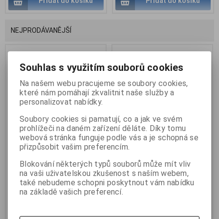
Přidat do košíku
Přidat do košíku
NEJPRODÁVANĚJŠÍ
Souhlas s využitím souborů cookies
Na našem webu pracujeme se soubory cookies,
které nám pomáhají zkvalitnit naše služby a
personalizovat nabídky.
Soubory cookies si pamatují, co a jak ve svém
prohlížeči na daném zařízení děláte. Díky tomu
webová stránka funguje podle vás a je schopná se
přizpůsobit vašim preferencím.
Pouzdro typu kniha
Pouzdro Smart Clear
FIXED Opus pro Xiaomi
View pro Huawei P30 Lite
Blokování některých typů souborů může mít vliv
Mi A3, černé
černé + sklo na displej
na vaši uživatelskou zkušenost s naším webem,
také nebudeme schopni poskytnout vám nabídku
249 Kč
59 Kč
na základě vašich preferencí.
Přidat do košíku
Přidat do košíku