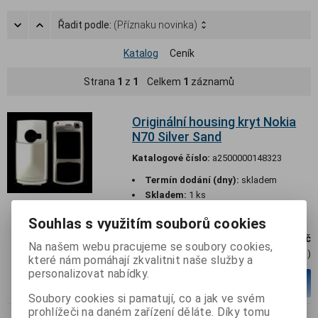
Řadit podle:
(Příznaku novinka)
Katalog
Ceník
Strana
1
z
1
Celkem
1
záznamů
Originální housing kryt Nokia
N70 Silver Sand
Katalogové číslo:
a2500000148323
Termín dodání (dny):
skladem
Skladem:
1 ks
Souhlas s využitím souborů cookies
299 Kč
Na našem webu pracujeme se soubory cookies,
247,50 Kč (Cena)
které nám pomáhají zkvalitnit naše služby a
personalizovat nabídky.
ks
Přidat do košíku
Soubory cookies si pamatují, co a jak ve svém
prohlížeči na daném zařízení děláte. Díky tomu