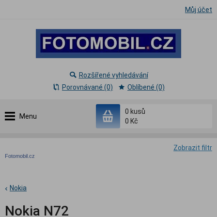
Můj účet
Rozšířené vyhledávání
Porovnávané (0)
Oblíbené (0)
0
kusů
Menu
0 Kč
Zobrazit filtr
Fotomobil.cz
Nokia
Nokia N72