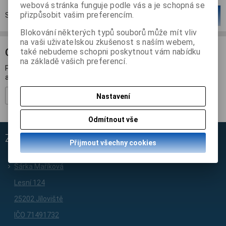
webová stránka funguje podle vás a je schopná se
přizpůsobit vašim preferencím.
Strana
1
z
1
Celkem
1
záznamů
1
Blokování některých typů souborů může mít vliv
na vaši uživatelskou zkušenost s naším webem,
ODBĚR NOVINEK
také nebudeme schopni poskytnout vám nabídku
na základě vašich preferencí.
Přihlašte se k odběru novinek a buďte informováni o novinkách,
akcích a soutěžích.
Registrovat
Nastavení
Odmítnout vše
ZÁKAZNICKÝ SERVIS
Přijmout všechny cookies
Rychlá objednávka
Šárka Maříková
Lesní 124
25202 Jíloviště
IČO 71491732