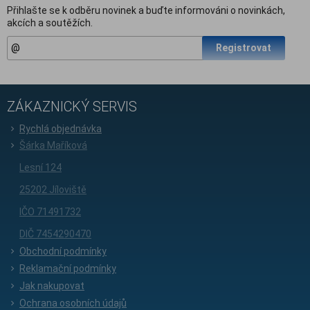
Přihlašte se k odběru novinek a buďte informováni o novinkách,
akcích a soutěžích.
Registrovat
ZÁKAZNICKÝ SERVIS
Rychlá objednávka
Šárka Maříková
Lesní 124
25202 Jíloviště
IČO 71491732
DIČ 7454290470
Obchodní podmínky
Reklamační podmínky
Jak nakupovat
Ochrana osobních údajů