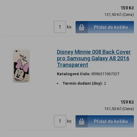
159 Kč
131,50 Kč (Cena)
ks
Přidat do košíku
Disney Minnie 008 Back Cover
pro Samsung Galaxy A8 2016
Transparent
Katalogové číslo:
8596311067327
Termín dodání (dny):
2
159 Kč
131,50 Kč (Cena)
ks
Přidat do košíku