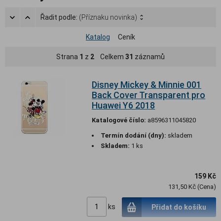
Řadit podle:
(Příznaku novinka)
Katalog
Ceník
Strana
1
z
2
Celkem
31
záznamů
Disney Mickey & Minnie 001
Back Cover Transparent pro
Huawei Y6 2018
Katalogové číslo:
a8596311045820
Termín dodání (dny):
skladem
Skladem:
1 ks
159 Kč
131,50 Kč (Cena)
ks
Přidat do košíku