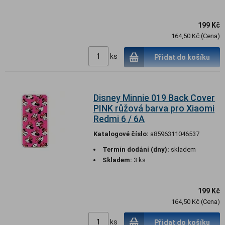
199 Kč
164,50 Kč (Cena)
ks
Přidat do košíku
Disney Minnie 019 Back Cover
PINK růžová barva pro Xiaomi
Redmi 6 / 6A
Katalogové číslo:
a8596311046537
Termín dodání (dny):
skladem
Skladem:
3 ks
199 Kč
164,50 Kč (Cena)
ks
Přidat do košíku