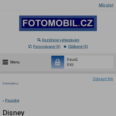
Můj účet
Rozšířené vyhledávání
Porovnávané (0)
Oblíbené (0)
0
kusů
Menu
0 Kč
Zobrazit filtr
Fotomobil.cz
Pouzdra
Disney