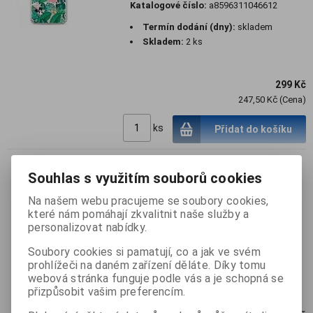
Katalogové číslo:
a8596311046612
Termín dodání (dny):
skladem
Skladem:
2 ks
299 Kč
247,50 Kč (Cena)
ks
Přidat do košíku
Souhlas s využitím souborů cookies
Disney Minnie 042 Back Cover
WHITE bílá barva pro Xiaomi
Na našem webu pracujeme se soubory cookies,
které nám pomáhají zkvalitnit naše služby a
Redmi 6 / 6A
personalizovat nabídky.
Katalogové číslo:
a8596311046629
Soubory cookies si pamatují, co a jak ve svém
Termín dodání (dny):
skladem
prohlížeči na daném zařízení děláte. Díky tomu
Skladem:
1 ks
webová stránka funguje podle vás a je schopná se
přizpůsobit vašim preferencím.