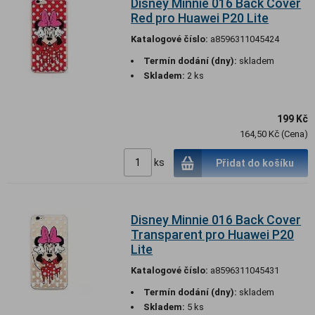
Disney Minnie 016 Back Cover
Red pro Huawei P20 Lite
Katalogové číslo:
a8596311045424
Termín dodání (dny):
skladem
Skladem:
2 ks
199 Kč
164,50 Kč (Cena)
ks
Přidat do košíku
Disney Minnie 016 Back Cover
Transparent pro Huawei P20
Lite
Katalogové číslo:
a8596311045431
Termín dodání (dny):
skladem
Skladem:
5 ks