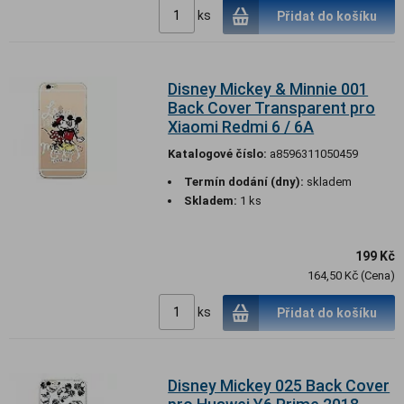
ks
Přidat do košíku
Disney Mickey & Minnie 001
Back Cover Transparent pro
Xiaomi Redmi 6 / 6A
Katalogové číslo:
a8596311050459
Termín dodání (dny):
skladem
Skladem:
1 ks
199 Kč
164,50 Kč (Cena)
ks
Přidat do košíku
Disney Mickey 025 Back Cover