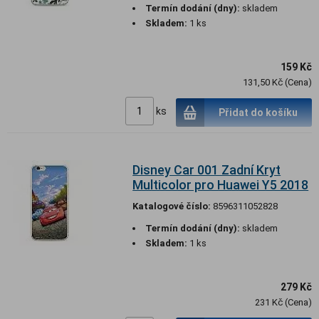
Termín dodání (dny):
skladem
Skladem:
1 ks
159 Kč
131,50 Kč (Cena)
ks
Přidat do košíku
Disney Car 001 Zadní Kryt
Multicolor pro Huawei Y5 2018
Katalogové číslo:
8596311052828
Termín dodání (dny):
skladem
Skladem:
1 ks
279 Kč
231 Kč (Cena)