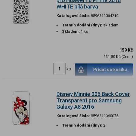
pro Huawei Y6 Prime 2018
WHITE bílá barva
Katalogové číslo:
8596311064210
Termín dodání (dny):
skladem
Skladem:
1 ks
159 Kč
131,50 Kč (Cena)
ks
Přidat do košíku
Disney Minnie 006 Back Cover
Transparent pro Samsung
Galaxy A8 2016
Katalogové číslo:
8596311060076
Termín dodání (dny):
2