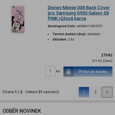
Disney Minnie 008 Back Cover
pro Samsung G950 Galaxy S8
PINK růžová barva
Katalogové číslo:
a8596311067075
Termín dodání (dny):
skladem
Skladem:
2 ks
279 Kč
231 Kč (Cena)
ks
Přidat do košíku
Strana
1
z
2
Celkem
31
záznamů
1
2
ODBĚR NOVINEK