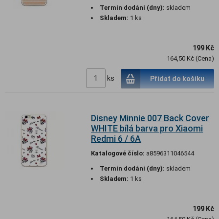
Termín dodání (dny):
skladem
Skladem:
1 ks
199 Kč
164,50 Kč (Cena)
ks
Přidat do košíku
Disney Minnie 007 Back Cover
WHITE bílá barva pro Xiaomi
Redmi 6 / 6A
Katalogové číslo:
a8596311046544
Termín dodání (dny):
skladem
Skladem:
1 ks
199 Kč