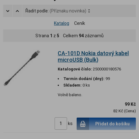
Řadit podle:
(Příznaku novinka)
Katalog
Ceník
Strana
1
z
5
Celkem
94
záznamů
CA-101D Nokia datový kabel
microUSB (Bulk)
Katalogové číslo:
2500000180576
Termín dodání (dny):
99
Skladem:
0 ks
Volně baleno.
99 Kč
82 Kč (Cena)
ks
Přidat do košíku