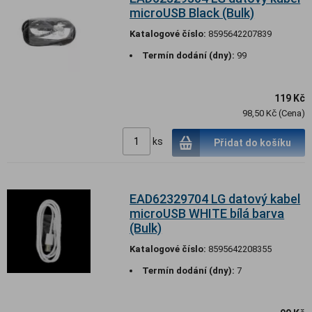
microUSB Black (Bulk)
Katalogové číslo:
8595642207839
Termín dodání (dny):
99
119 Kč
98,50 Kč (Cena)
ks
Přidat do košíku
EAD62329704 LG datový kabel
microUSB WHITE bílá barva
(Bulk)
Katalogové číslo:
8595642208355
Termín dodání (dny):
7