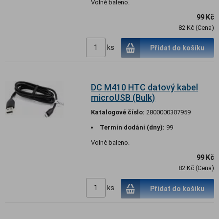
Volně baleno.
99 Kč
82 Kč (Cena)
ks
Přidat do košíku
DC M410 HTC datový kabel
microUSB (Bulk)
Katalogové číslo:
2800000307959
Termín dodání (dny):
99
Volně baleno.
99 Kč
82 Kč (Cena)
ks
Přidat do košíku