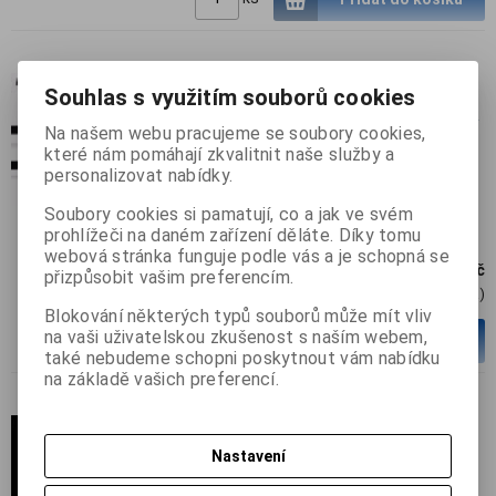
Remax KingKong Lightning
Souhlas s využitím souborů cookies
Datový Kabel Black 100cm pro
Na našem webu pracujeme se soubory cookies,
iPhone 5 / 5S / 6
které nám pomáhají zkvalitnit naše služby a
Katalogové číslo:
2560000040256
personalizovat nabídky.
Termín dodání (dny):
99
Soubory cookies si pamatují, co a jak ve svém
prohlížeči na daném zařízení děláte. Díky tomu
webová stránka funguje podle vás a je schopná se
159 Kč
přizpůsobit vašim preferencím.
131,50 Kč (Cena)
Blokování některých typů souborů může mít vliv
na vaši uživatelskou zkušenost s naším webem,
ks
Přidat do košíku
také nebudeme schopni poskytnout vám nabídku
na základě vašich preferencí.
USB Datový Kabel Magnetický
WHITE bílá barva pro Sony
Nastavení
Xperia Z1, Z1c, Z2,Z3 OEM