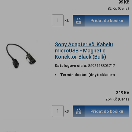
99 Kč
82 Kč (Cena)
ks
Přidat do košíku
Sony Adapter vč. Kabelu
microUSB - Magnetic
Konektor Black (Bulk)
Katalogové číslo:
8592118803717
Termín dodání (dny):
skladem
319 Kč
264 Kč (Cena)
ks
Přidat do košíku