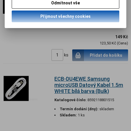
(Bulk)
Odmítnout vše
Katalogové číslo:
2500008318970
Přijmout všechny cookies
Termín dodání (dny):
99
149 Kč
123,50 Kč (Cena)
ks
Přidat do košíku
ECB-DU4EWE Samsung
microUSB Datový Kabel 1.5m
WHITE bílá barva (Bulk)
Katalogové číslo:
8592118801515
Termín dodání (dny):
skladem
Skladem:
1 ks