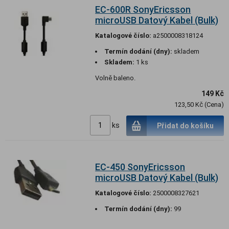
EC-600R SonyEricsson
microUSB Datový Kabel (Bulk)
Katalogové číslo:
a2500008318124
Termín dodání (dny):
skladem
Skladem:
1 ks
Volně baleno.
149 Kč
123,50 Kč (Cena)
ks
Přidat do košíku
EC-450 SonyEricsson
microUSB Datový Kabel (Bulk)
Katalogové číslo:
2500008327621
Termín dodání (dny):
99