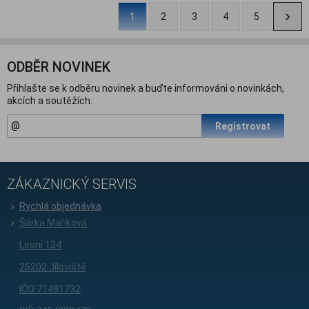
1
2
3
4
5
ODBĚR NOVINEK
Přihlašte se k odběru novinek a buďte informováni o novinkách,
akcích a soutěžích.
Registrovat
ZÁKAZNICKÝ SERVIS
Rychlá objednávka
Šárka Maříková
Lesní 124
25202 Jíloviště
IČO 71491732