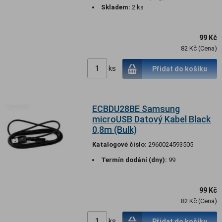
Skladem:
2 ks
99 Kč
82 Kč (Cena)
ks
Přidat do košíku
ECBDU28BE Samsung
microUSB Datový Kabel Black
0,8m (Bulk)
Katalogové číslo:
2960024593505
Termín dodání (dny):
99
99 Kč
82 Kč (Cena)
ks
Přidat do košíku