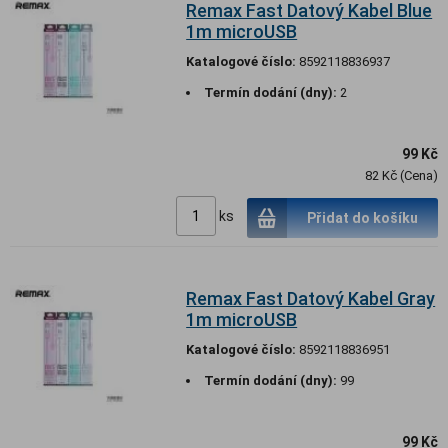
Remax Fast Datový Kabel Blue
1m microUSB
Katalogové číslo:
8592118836937
Termín dodání (dny):
2
99 Kč
82 Kč (Cena)
ks
Přidat do košíku
Remax Fast Datový Kabel Gray
1m microUSB
Katalogové číslo:
8592118836951
Termín dodání (dny):
99
99 Kč