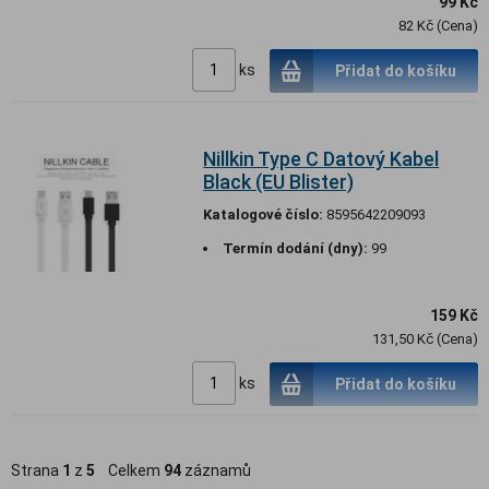
99 Kč
82 Kč (Cena)
ks
Přidat do košíku
Nillkin Type C Datový Kabel
Black (EU Blister)
Katalogové číslo:
8595642209093
Termín dodání (dny):
99
159 Kč
131,50 Kč (Cena)
ks
Přidat do košíku
Strana
1
z
5
Celkem
94
záznamů