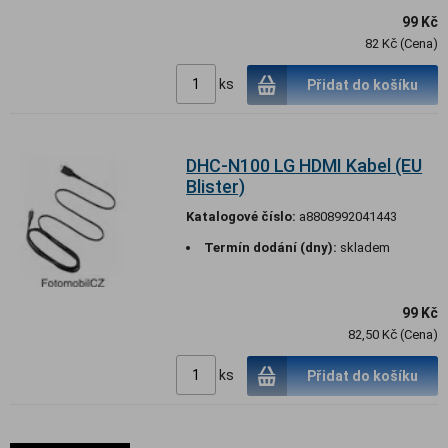
99 Kč
82 Kč (Cena)
ks
Přidat do košíku
DHC-N100 LG HDMI Kabel (EU
Blister)
Katalogové číslo:
a8808992041443
Termín dodání (dny):
skladem
99 Kč
82,50 Kč (Cena)
ks
Přidat do košíku