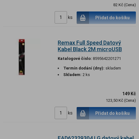
82 Kč (Cena)
ks
Přidat do košíku
Remax Full Speed Datový
Kabel Black 2M microUSB
Katalogové číslo:
8595642201271
Termín dodání (dny):
skladem
Skladem:
2 ks
149 Kč
123,50 Kč (Cena)
ks
Přidat do košíku
EAD62329304 LG datový kabel