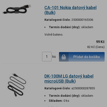
CA-101 Nokia datový kabel
(Bulk)
Katalogové číslo:
2500000165306
Termín dodání (dny):
skladem
Volně baleno.
99 Kč
82 Kč (Cena)
ks
Přidat do košíku
DK-100M LG datový kabel
microUSB (Bulk)
Katalogové číslo:
a2500000287855
Termín dodání (dny):
skladem
Skladem:
0 ks