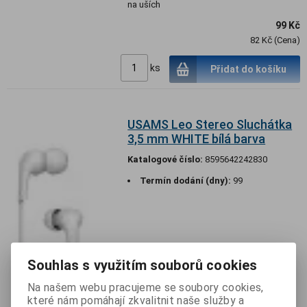
na uších
99 Kč
82 Kč (Cena)
ks
Přidat do košíku
USAMS Leo Stereo Sluchátka
3,5 mm WHITE bílá barva
Katalogové číslo:
8595642242830
Termín dodání (dny):
99
Souhlas s využitím souborů cookies
Na našem webu pracujeme se soubory cookies,
které nám pomáhají zkvalitnit naše služby a