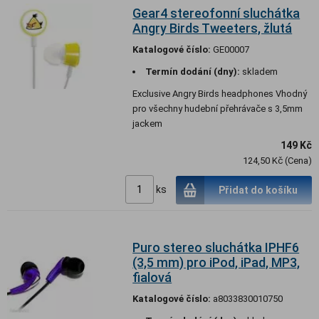
Gear4 stereofonní sluchátka
Angry Birds Tweeters, žlutá
Katalogové číslo:
GE00007
Termín dodání (dny):
skladem
Exclusive Angry Birds headphones Vhodný
pro všechny hudební přehrávače s 3,5mm
jackem
149 Kč
124,50 Kč (Cena)
ks
Přidat do košíku
Puro stereo sluchátka IPHF6
(3,5 mm) pro iPod, iPad, MP3,
fialová
Katalogové číslo:
a8033830010750