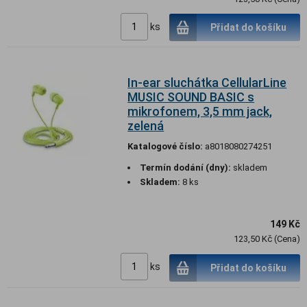
ks
Přidat do košíku
In-ear sluchátka CellularLine
MUSIC SOUND BASIC s
mikrofonem, 3,5 mm jack,
zelená
Katalogové číslo:
a8018080274251
Termín dodání (dny):
skladem
Skladem:
8 ks
149 Kč
123,50 Kč (Cena)
ks
Přidat do košíku