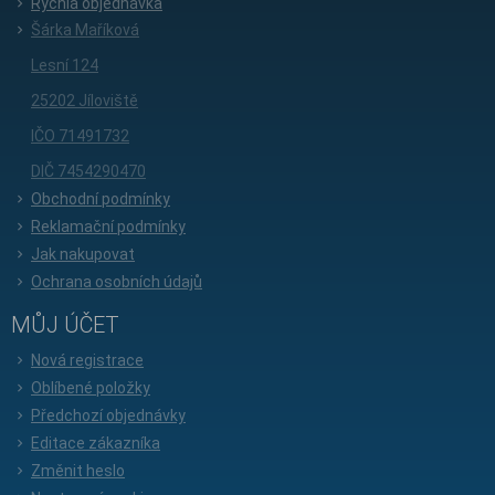
Rychlá objednávka
Šárka Maříková
Lesní 124
25202 Jíloviště
IČO 71491732
DIČ 7454290470
Obchodní podmínky
Reklamační podmínky
Jak nakupovat
Ochrana osobních údajů
MŮJ ÚČET
Nová registrace
Oblíbené položky
Předchozí objednávky
Editace zákazníka
Změnit heslo