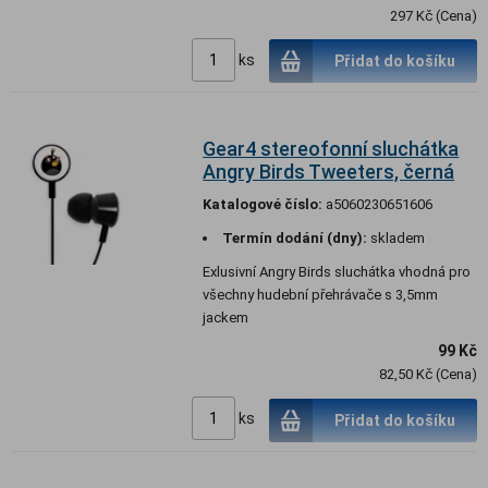
297 Kč (Cena)
ks
Přidat do košíku
Gear4 stereofonní sluchátka
Angry Birds Tweeters, černá
Katalogové číslo:
a5060230651606
Termín dodání (dny):
skladem
Exlusivní Angry Birds sluchátka vhodná pro
všechny hudební přehrávače s 3,5mm
jackem
99 Kč
82,50 Kč (Cena)
ks
Přidat do košíku