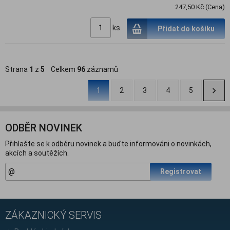
247,50 Kč (Cena)
ks
Přidat do košíku
Strana
1
z
5
Celkem
96
záznamů
1
2
3
4
5
ODBĚR NOVINEK
Přihlašte se k odběru novinek a buďte informováni o novinkách,
akcích a soutěžích.
Registrovat
ZÁKAZNICKÝ SERVIS