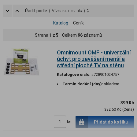
Řadit podle:
(Příznaku novinka)
Katalog
Ceník
Strana
1
z
5
Celkem
96
záznamů
Omnimount OMF - univerzální
úchyt pro zavěšení menší a
střední ploché TV na stěnu
Katalogové číslo:
a728901024757
Termín dodání (dny):
skladem
399 Kč
332,50 Kč (Cena)
ks
Přidat do košíku