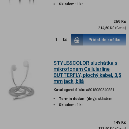
Skladem:
1 ks
259 Kč
214,50 Kč (Cena)
ks
Přidat do košíku
STYLE&COLOR sluchátka s
mikrofonem Cellularline
BUTTERFLY, plochý kabel, 3,5
mm jack, bílá
Katalogové číslo:
a8018080240881
Termín dodání (dny):
skladem
Skladem:
1 ks
149 Kč
123,50 Kč (Cena)