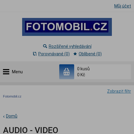
Můj účet
Rozšířené vyhledávání
Porovnávané (0)
Oblíbené (0)
0
kusů
Menu
0 Kč
Zobrazit filtr
Fotomobil.cz
Domů
AUDIO - VIDEO