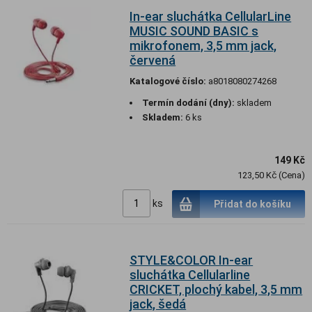
In-ear sluchátka CellularLine
MUSIC SOUND BASIC s
mikrofonem, 3,5 mm jack,
červená
Katalogové číslo:
a8018080274268
Termín dodání (dny):
skladem
Skladem:
6 ks
149 Kč
123,50 Kč (Cena)
ks
Přidat do košíku
STYLE&COLOR In-ear
sluchátka Cellularline
CRICKET, plochý kabel, 3,5 mm
jack, šedá