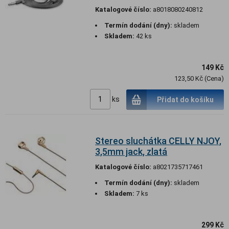
Katalogové číslo:
a8018080240812
Termín dodání (dny):
skladem
Skladem:
42 ks
149 Kč
123,50 Kč (Cena)
ks
Přidat do košíku
Stereo sluchátka CELLY NJOY,
3,5mm jack, zlatá
Katalogové číslo:
a8021735717461
Termín dodání (dny):
skladem
Skladem:
7 ks
299 Kč