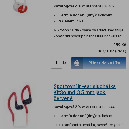
Katalogové číslo:
a8033830026409
Termín dodání (dny):
skladem
Skladem:
4 ks
Mikrofon na dálkovém ovladači umožňuje
komfortní hovor při handsfree konverzaci.
199 Kč
164,50 Kč (Cena)
ks
Přidat do košíku
Sportovní in-ear sluchátka
KitSound, 3,5 mm jack,
červené
Katalogové číslo:
a5030578865744
Termín dodání (dny):
skladem
ultra komfortní sluchátka, pevné uchycení