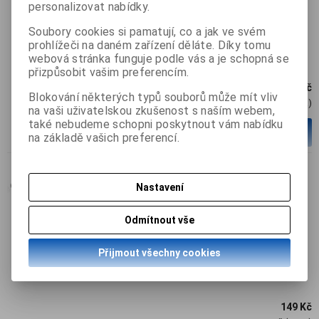
personalizovat nabídky.
Soubory cookies si pamatují, co a jak ve svém
prohlížeči na daném zařízení děláte. Díky tomu
webová stránka funguje podle vás a je schopná se
přizpůsobit vašim preferencím.
159 Kč
Blokování některých typů souborů může mít vliv
131,50 Kč (Cena)
na vaši uživatelskou zkušenost s naším webem,
také nebudeme schopni poskytnout vám nabídku
ks
Přidat do košíku
na základě vašich preferencí.
Nastavení
USAMS EP-12 Stereo
Originální 3,5 mm Black
Odmítnout vše
Katalogové číslo:
8595642252020
Termín dodání (dny):
skladem
Přijmout všechny cookies
Skladem:
2 ks
149 Kč