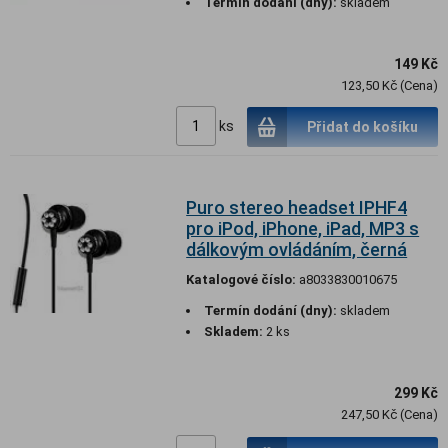
Termín dodání (dny):
skladem
149 Kč
123,50 Kč (Cena)
ks
Přidat do košíku
Puro stereo headset IPHF4
pro iPod, iPhone, iPad, MP3 s
dálkovým ovládáním, černá
Katalogové číslo:
a8033830010675
Termín dodání (dny):
skladem
Skladem:
2 ks
299 Kč
247,50 Kč (Cena)