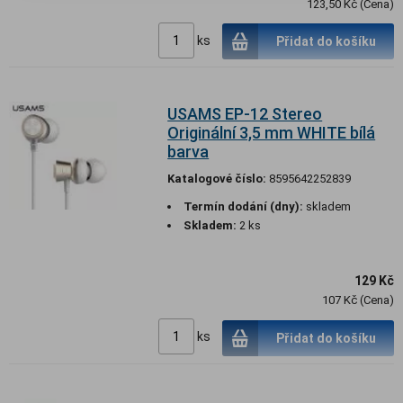
123,50 Kč (Cena)
ks
Přidat do košíku
USAMS EP-12 Stereo
Originální 3,5 mm WHITE bílá
barva
Katalogové číslo:
8595642252839
Termín dodání (dny):
skladem
Skladem:
2 ks
129 Kč
107 Kč (Cena)
ks
Přidat do košíku