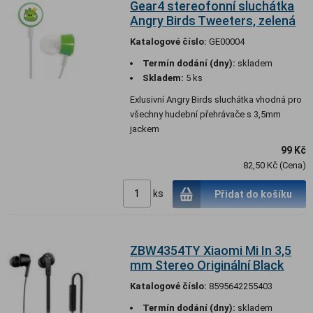
Gear4 stereofonní sluchátka
Angry Birds Tweeters, zelená
Katalogové číslo:
GE00004
Termín dodání (dny):
skladem
Skladem:
5 ks
Exlusivní Angry Birds sluchátka vhodná pro
všechny hudební přehrávače s 3,5mm
jackem
99 Kč
82,50 Kč (Cena)
ks
Přidat do košíku
ZBW4354TY Xiaomi Mi In 3,5
mm Stereo Originální Black
Katalogové číslo:
8595642255403
Termín dodání (dny):
skladem