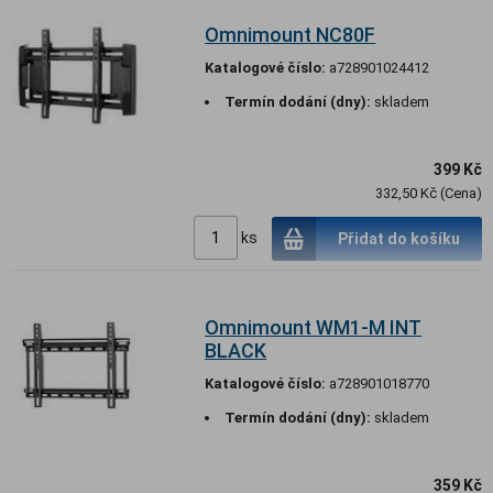
Omnimount NC80F
Katalogové číslo:
a728901024412
Termín dodání (dny):
skladem
399 Kč
332,50 Kč (Cena)
ks
Přidat do košíku
Omnimount WM1-M INT
BLACK
Katalogové číslo:
a728901018770
Termín dodání (dny):
skladem
359 Kč