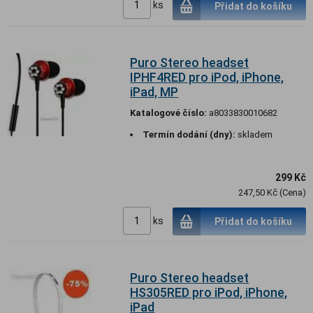
ks
Přidat do košíku
Puro Stereo headset
IPHF4RED pro iPod, iPhone,
iPad, MP
Katalogové číslo:
a8033830010682
Termín dodání (dny):
skladem
299 Kč
247,50 Kč (Cena)
ks
Přidat do košíku
Puro Stereo headset
HS305RED pro iPod, iPhone,
iPad