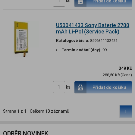
ks
Přidat do košíku
U50041433 Sony Baterie 2700
mAh Li-Pol (Service Pack)
Katalogové číslo:
8596311132421
Termín dodání (dny):
99
349 Kč
288,50 Kč (Cena)
ks
Přidat do košíku
Strana
1
z
1
Celkem
13
záznamů
1
ODBĚR NOVINEK