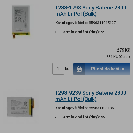
1288-1798 Sony Baterie 2300
mAh Li-Pol (Bulk)
Katalogové číslo:
8596311015137
Termín dodání (dny):
99
279 Kč
231 Kč (Cena)
ks
Přidat do košíku
1298-9239 Sony Baterie 2300
mAh Li-Pol (Bulk)
Katalogové číslo:
8596311031861
Termín dodání (dny):
99