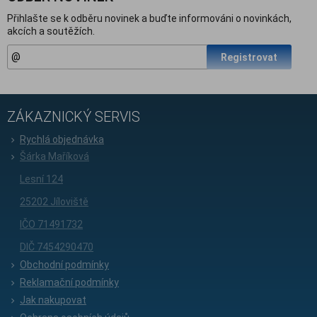
Přihlašte se k odběru novinek a buďte informováni o novinkách,
akcích a soutěžích.
Registrovat
ZÁKAZNICKÝ SERVIS
Rychlá objednávka
Šárka Maříková
Lesní 124
25202 Jíloviště
IČO 71491732
DIČ 7454290470
Obchodní podmínky
Reklamační podmínky
Jak nakupovat