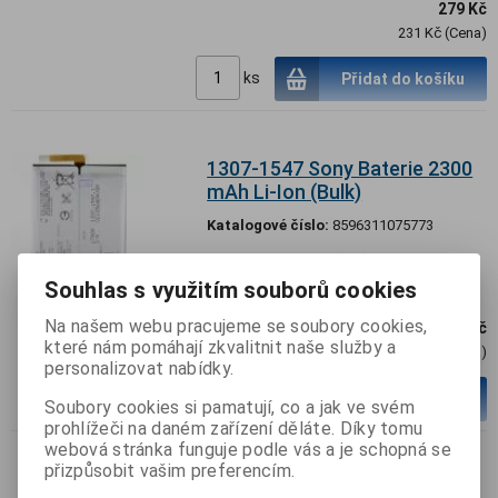
279 Kč
231 Kč (Cena)
ks
Přidat do košíku
1307-1547 Sony Baterie 2300
mAh Li-Ion (Bulk)
Katalogové číslo:
8596311075773
Termín dodání (dny):
99
Souhlas s využitím souborů cookies
Na našem webu pracujeme se soubory cookies,
289 Kč
které nám pomáhají zkvalitnit naše služby a
239 Kč (Cena)
personalizovat nabídky.
ks
Přidat do košíku
Soubory cookies si pamatují, co a jak ve svém
prohlížeči na daném zařízení děláte. Díky tomu
webová stránka funguje podle vás a je schopná se
přizpůsobit vašim preferencím.
U50049871 Sony Baterie 2700