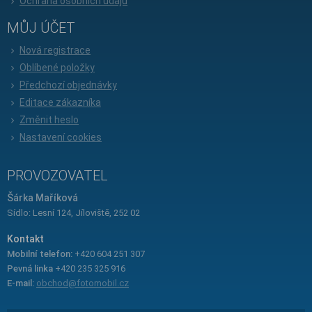
Ochrana osobních údajů
MŮJ ÚČET
Nová registrace
Oblíbené položky
Předchozí objednávky
Editace zákazníka
Změnit heslo
Nastavení cookies
PROVOZOVATEL
Šárka Maříková
Sídlo: Lesní 124, Jíloviště, 252 02
Kontakt
Mobilní telefon:
+420 604 251 307
Pevná linka
+420 235 325 916
E-mail:
obchod@fotomobil.cz