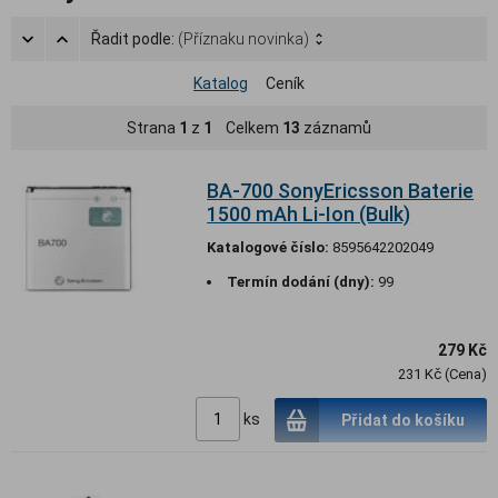
Řadit podle:
(Příznaku novinka)
Katalog
Ceník
Strana
1
z
1
Celkem
13
záznamů
BA-700 SonyEricsson Baterie
1500 mAh Li-Ion (Bulk)
Katalogové číslo:
8595642202049
Termín dodání (dny):
99
279 Kč
231 Kč (Cena)
ks
Přidat do košíku