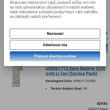
Blokování některých typů souborů může mít vliv
mAh Li-Ion (Service Pack)
na vaši uživatelskou zkušenost s naším webem,
Katalogové číslo:
8596311107849
také nebudeme schopni poskytnout vám nabídku
na základě vašich preferencí.
Termín dodání (dny):
99
399 Kč
Nastavení
330 Kč (Cena)
Odmítnout vše
ks
Přidat do košíku
Přijmout všechny cookies
U50061712 Sony Baterie 3230
mAh Li-Ion (Service Pack)
Katalogové číslo:
8596311107832
Termín dodání (dny):
99
429 Kč
355 Kč (Cena)