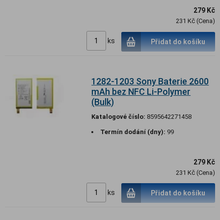
279 Kč
231 Kč (Cena)
ks
Přidat do košíku
1282-1203 Sony Baterie 2600
mAh bez NFC Li-Polymer
(Bulk)
Katalogové číslo:
8595642271458
Termín dodání (dny):
99
279 Kč
231 Kč (Cena)
ks
Přidat do košíku