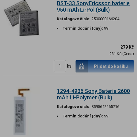
BST-33 SonyEricsson baterie
950 mAh Li-Pol (Bulk)
Katalogové číslo:
2500000166204
Termín dodání (dny):
99
279 Kč
231 Kč (Cena)
ks
Přidat do košíku
1294-4936 Sony Baterie 2600
mAh Li-Polymer (Bulk)
Katalogové číslo:
8595642265716
Termín dodání (dny):
99