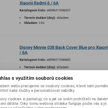
Xiaomi Redmi 6 / 6A
Katalogové číslo:
a8596311046537
Termín dodání (dny):
skladem
Skladem:
3 ks
Disney Minnie 038 Back Cover Blue pro Xiaom
/ 6A
Katalogové číslo:
a8596311046605
Termín dodání (dny):
skladem
Skladem:
1 ks
hlas s využitím souborů cookies
ašem webu pracujeme se soubory cookies, které nám pomáha
litnit naše služby a personalizovat nabídky.
Disney Minnie 039 Back Cover Multicolored p
ory cookies si pamatují, co a jak ve svém prohlížeči na dané
Redmi 6 / 6A
zení děláte. Díky tomu webová stránka funguje podle vás a je