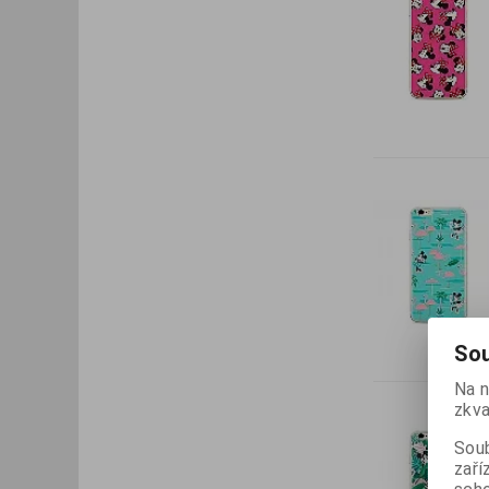
Sou
Na n
zkva
Soub
zaří