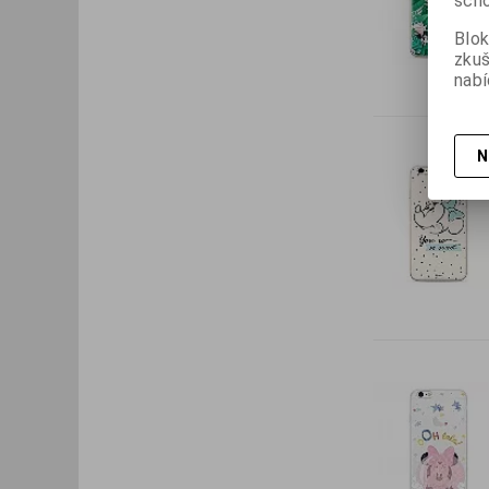
scho
Blok
zku
nabí
N