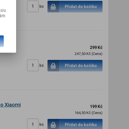
ks
Přidat do košíku
kou
vám
va pro
299 Kč
247,50 Kč (Cena)
ks
Přidat do košíku
ro Xiaomi
199 Kč
164,50 Kč (Cena)
ks
Přidat do košíku