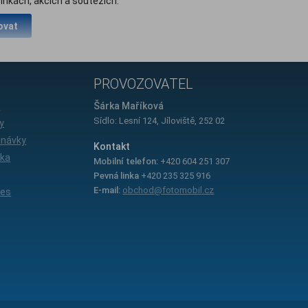
inkách, akcích a soutěžích.
ovat
PROVOZOVATEL
e
Šárka Maříková
Sídlo: Lesní 124, Jíloviště, 252 02
y
dnávky
Kontakt
íka
Mobilní telefon:
+420 604 251 307
Pevná linka
+420 235 325 916
E-mail:
obchod@fotomobil.cz
ies