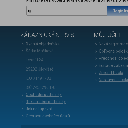
Přihlašte se k odběru novinek a buďte informováni o nov
Registr
ZÁKAZNICKÝ SERVIS
MŮJ ÚČET
Rychlá objednávka
Nová registrac
Šárka Maříková
Oblíbené položk
Předchozí obje
Lesní 124
Editace zákazn
25202 Jíloviště
Změnit heslo
IČO 71491732
Nastavení cook
DIČ 7454290470
Obchodní podmínky
Reklamační podmínky
Jak nakupovat
Ochrana osobních údajů