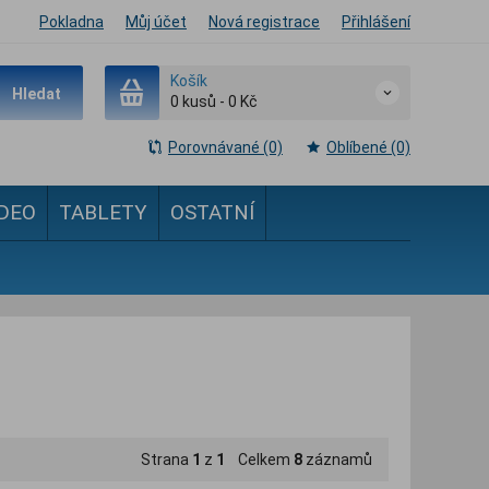
Pokladna
Můj účet
Nová registrace
Přihlášení
Košík
Hledat
0
kusů
-
0 Kč
Porovnávané (0)
Oblíbené (0)
IDEO
TABLETY
OSTATNÍ
Strana
1
z
1
Celkem
8
záznamů