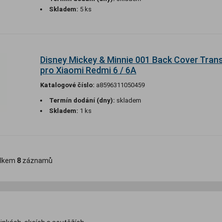
Skladem:
5 ks
Disney Mickey & Minnie 001 Back Cover Tran
pro Xiaomi Redmi 6 / 6A
Katalogové číslo:
a8596311050459
Termín dodání (dny):
skladem
Skladem:
1 ks
lkem
8
záznamů