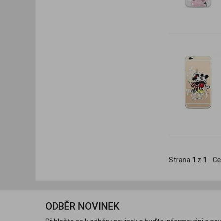
Strana
1
z
1
Ce
ODBĚR NOVINEK