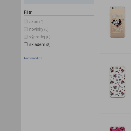
Filtr
akce
(0)
novinky
(0)
výprodej
(0)
skladem
(8)
Fotomobil.cz