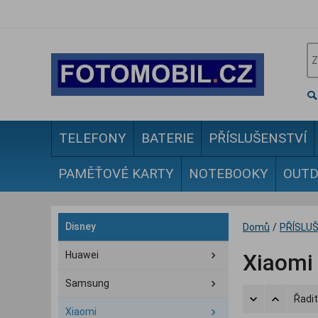
TELEFONY
BATERIE
PŘÍSLUŠENSTVÍ
PAMĚŤOVÉ KARTY
NOTEBOOKY
OUT
Disney
Domů
/
PŘÍSLU
Huawei
Xiaomi
Samsung
Řadit
Xiaomi