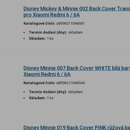
Disney Mickey & Minnie 002 Back Cover Tran
pro Xiaomi Redmi 6 / 6A
Katalogové číslo:
a8596311046681
Termín dodání (dny):
skladem
Skladem:
1 ks
Disney Minnie 007 Back Cover WHITE bílá bar
Xiaomi Redmi 6 / 6A
Katalogové číslo:
a8596311046544
Termín dodání (dny):
skladem
Skladem:
1 ks
Disney Minnie 019 Back Cover PINK růžová b