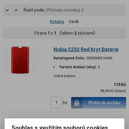
Řadit podle:
(Příznaku novinka)
Katalog
Ceník
Strana
1
z
1
Celkem
2
záznamů
Nokia 5250 Red Kryt Baterie
Katalogové číslo:
2600008316496
Termín dodání (dny):
2
Volně baleno.
119 Kč
98,50 Kč (Cena)
ks
Přidat do košíku
Nokia 5250 Red Střední Díl
Souhlas s využitím souborů cookies