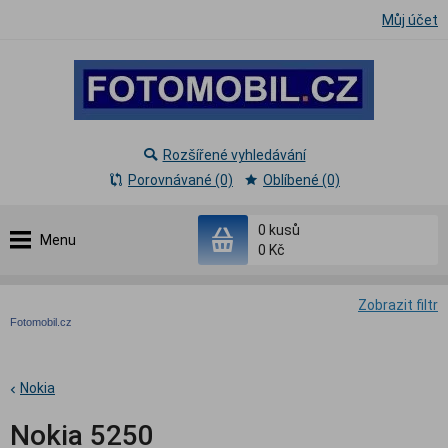
Můj účet
Rozšířené vyhledávání
Porovnávané (0)
Oblíbené (0)
0
kusů
Menu
0 Kč
Zobrazit filtr
Fotomobil.cz
Nokia
Nokia 5250