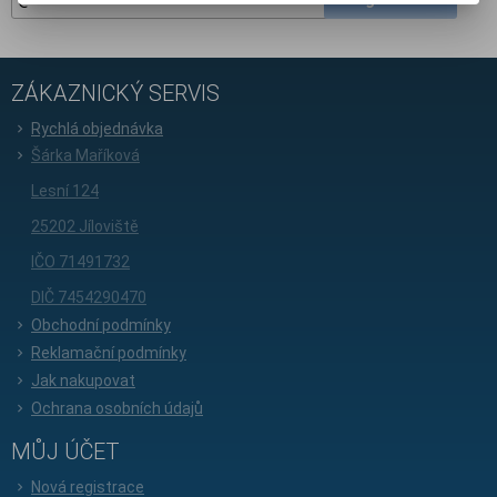
ZÁKAZNICKÝ SERVIS
Rychlá objednávka
Šárka Maříková
Lesní 124
25202 Jíloviště
IČO 71491732
DIČ 7454290470
Obchodní podmínky
Reklamační podmínky
Jak nakupovat
Ochrana osobních údajů
MŮJ ÚČET
Nová registrace