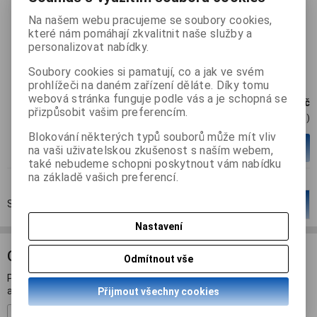
Katalogové číslo:
2600008316465
Na našem webu pracujeme se soubory cookies,
které nám pomáhají zkvalitnit naše služby a
Termín dodání (dny):
2
personalizovat nabídky.
Volně baleno. NUTNÁ ODBORNÁ MONTÁŽ
Soubory cookies si pamatují, co a jak ve svém
prohlížeči na daném zařízení děláte. Díky tomu
webová stránka funguje podle vás a je schopná se
289 Kč
přizpůsobit vašim preferencím.
239 Kč (Cena)
Blokování některých typů souborů může mít vliv
ks
Přidat do košíku
na vaši uživatelskou zkušenost s naším webem,
také nebudeme schopni poskytnout vám nabídku
na základě vašich preferencí.
Strana
1
z
1
Celkem
2
záznamů
1
Nastavení
ODBĚR NOVINEK
Odmítnout vše
Přihlašte se k odběru novinek a buďte informováni o novinkách,
akcích a soutěžích.
Přijmout všechny cookies
Registrovat