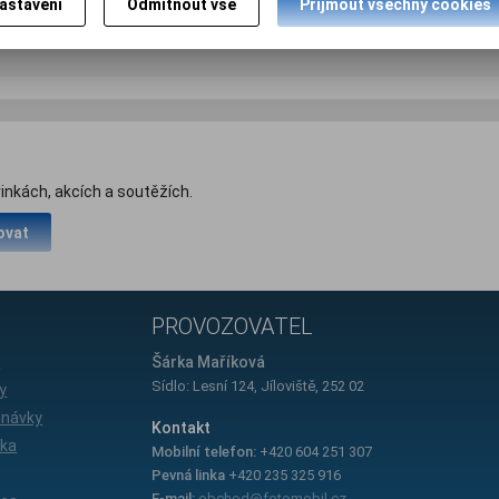
astavení
Odmítnout vše
Přijmout všechny cookies
takže můžete volně mluvit nebo používat aplikaci Nokia Mapy a bezpečn
inkách, akcích a soutěžích.
ovat
PROVOZOVATEL
e
Šárka Maříková
Sídlo: Lesní 124, Jíloviště, 252 02
y
dnávky
Kontakt
íka
Mobilní telefon:
+420 604 251 307
Pevná linka
+420 235 325 916
E-mail:
obchod@fotomobil.cz