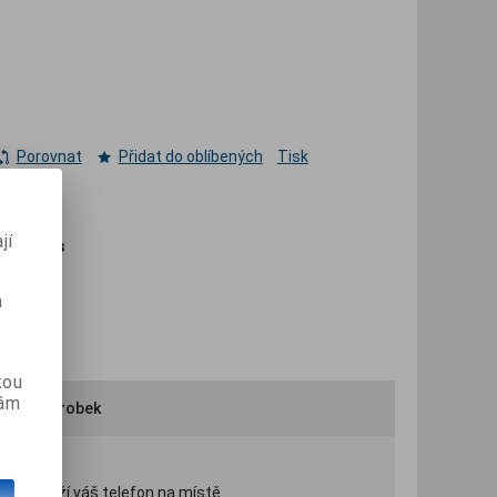
Porovnat
Přidat do oblíbených
Tisk
jí
adem:
1 ks
m
kou
vám
ručit výrobek
pečně drží váš telefon na místě.