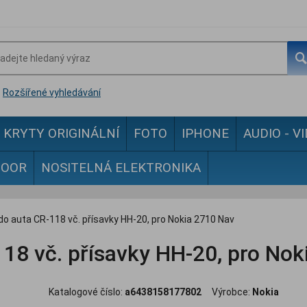
Rozšířené vyhledávání
KRYTY ORIGINÁLNÍ
FOTO
IPHONE
AUDIO - V
DOOR
NOSITELNÁ ELEKTRONIKA
do auta CR-118 vč. přísavky HH-20, pro Nokia 2710 Nav
118 vč. přísavky HH-20, pro No
Katalogové číslo:
a6438158177802
Výrobce:
Nokia