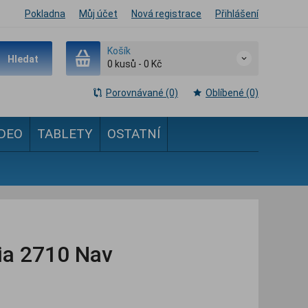
Pokladna
Můj účet
Nová registrace
Přihlášení
Košík
Hledat
0
kusů
-
0 Kč
Porovnávané (0)
Oblíbené (0)
IDEO
TABLETY
OSTATNÍ
kia 2710 Nav