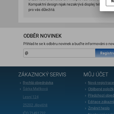
N
Kompaktní design nijak nezakrývá displej telefonu, 
pro vás důležitá.
ODBĚR NOVINEK
Přihlašte se k odběru novinek a buďte informováni o nov
Registr
ZÁKAZNICKÝ SERVIS
MŮJ ÚČET
Rychlá objednávka
Nová registrac
Šárka Maříková
Oblíbené položk
Předchozí obje
Lesní 124
Editace zákazn
25202 Jíloviště
Změnit heslo
IČO 71491732