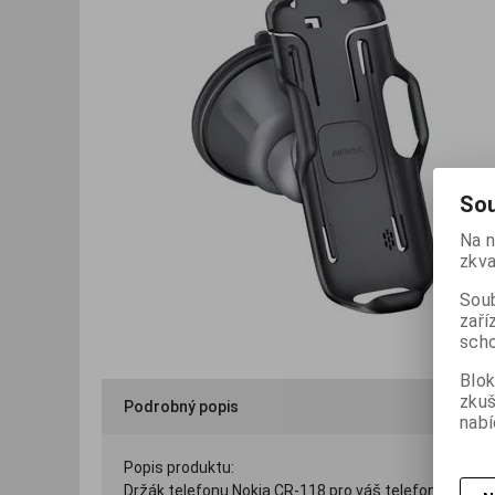
Sou
Na n
zkva
Soub
zaří
scho
Blok
zku
Podrobný popis
nabí
Popis produktu:
Držák telefonu Nokia CR-118 pro váš telefon Nokia 27