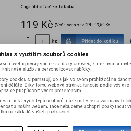
Originální příslušenství Nokia.
119 Kč
(Vaše cena bez DPH:
99,50 Kč
)

ks
Přidat do košíku

hlas s využitím souborů cookies
ašem webu pracujeme se soubory cookies, které nám pomáha
Záruka (měsíců):
24
Termín dodání (dny):
skladem
Skl
litnit naše služby a personalizovat nabídky.
ory cookies si pamatují, co a jak ve svém prohlížeči na dané
zení děláte. Díky tomu webová stránka funguje podle vás a je
pná se přizpůsobit vašim preferencím.
ování některých typů souborů může mít vliv na vaši uživatels
šenost s naším webem, také nebudeme schopni poskytnout 
Dotaz na výrobek
Dopo
dku na základě vašich preferencí.
10 Navigation Edition se snadno připevní k čelnímu sklu a při jízdě bez