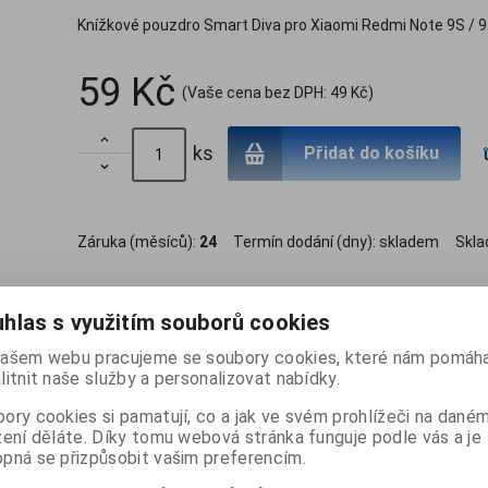
Knížkové pouzdro Smart Diva pro Xiaomi Redmi Note 9S / 9
59 Kč
(Vaše cena bez DPH:
49 Kč
)

ks
Přidat do košíku

Záruka (měsíců):
24
Termín dodání (dny):
skladem
Skl
hlas s využitím souborů cookies
ašem webu pracujeme se soubory cookies, které nám pomáha
litnit naše služby a personalizovat nabídky.
ory cookies si pamatují, co a jak ve svém prohlížeči na dané
zení děláte. Díky tomu webová stránka funguje podle vás a je
pná se přizpůsobit vašim preferencím.