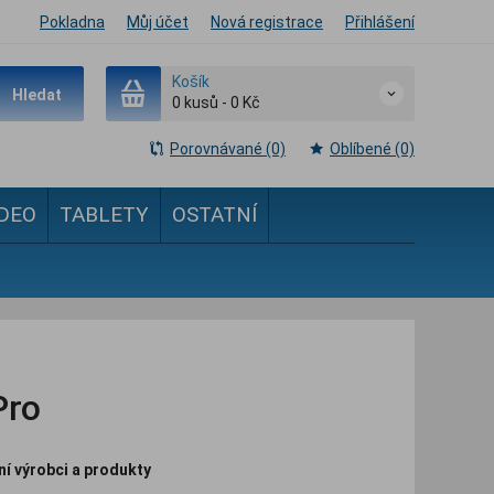
Pokladna
Můj účet
Nová registrace
Přihlášení
Košík
Hledat
0
kusů
-
0 Kč
Porovnávané (0)
Oblíbené (0)
IDEO
TABLETY
OSTATNÍ
Pro
ní výrobci a produkty