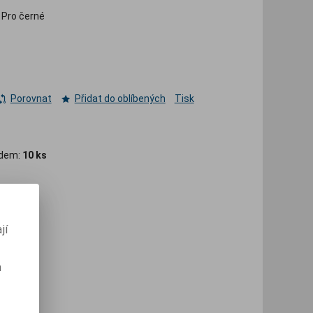
 Pro černé
Porovnat
Přidat do oblíbených
Tisk
adem:
10 ks
jí
m