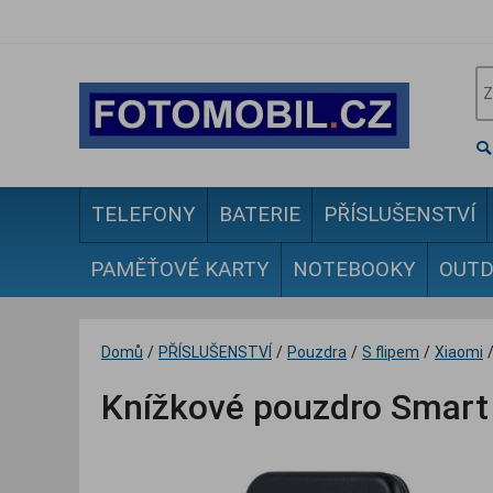
TELEFONY
BATERIE
PŘÍSLUŠENSTVÍ
PAMĚŤOVÉ KARTY
NOTEBOOKY
OUT
Domů
/
PŘÍSLUŠENSTVÍ
/
Pouzdra
/
S flipem
/
Xiaomi
Knížkové pouzdro Smart 