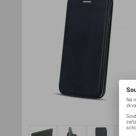
Sou
Na n
zkva
Soub
zaří
scho