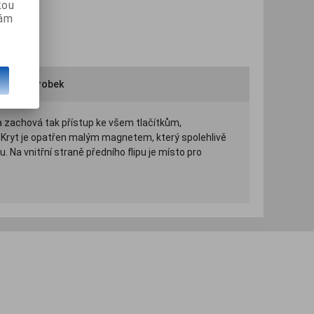
kou
vám
ručit výrobek
a zachová tak přístup ke všem tlačítkům,
. Kryt je opatřen malým magnetem, který spolehlivě
a vnitřní straně předního flipu je místo pro