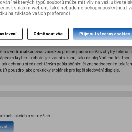
ování některých typů souborů může mít vliv na vaši uživatels
šenost s naším webem, také nebudeme schopni poskytnout 
dku na základě vašich preferencí.
astavení
Odmítnout vše
Přijmout všechny cookies
Dotaz na výrobek
Dopo
a s vnitřní silikonovou vaničkou přesně padne na Váš chytrý telefon 
ápěcím krytem a chrání jak zadní stranu, tak i displej Vašeho telefonu
tak ochranu před nechtěným poškrábáním či znehodnocením telefonu. N
užít pouzdro jako praktický stojánék pro lepší sledování displeje.
inkách, akcích a soutěžích.
ovat