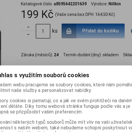
Katalogové číslo:
a8595642201639
Výrobce:
Nillkin
199 Kč
(Vaše cena bez DPH:
164,50 Kč
)

ks
Přidat do košíku

Záruka (měsíců):
24
Termín dodání (dny):
skladem
Skl
hlas s využitím souborů cookies
ašem webu pracujeme se soubory cookies, které nám pomáha
litnit naše služby a personalizovat nabídky.
ory cookies si pamatují, co a jak ve svém prohlížeči na dané
zení děláte. Díky tomu webová stránka funguje podle vás a je
pná se přizpůsobit vašim preferencím.
Dotaz na výrobek
Dopo
ování některých typů souborů může mít vliv na vaši uživatels
šenost s naším webem, také nebudeme schopni poskytnout 