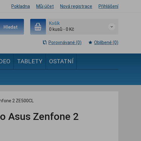
Pokladna
Můj účet
Nová registrace
Přihlášení
Košík
Hledat
0
kusů
-
0 Kč
Porovnávané (0)
Oblíbené (0)
IDEO
TABLETY
OSTATNÍ
Zenfone 2 ZE500CL
ro Asus Zenfone 2