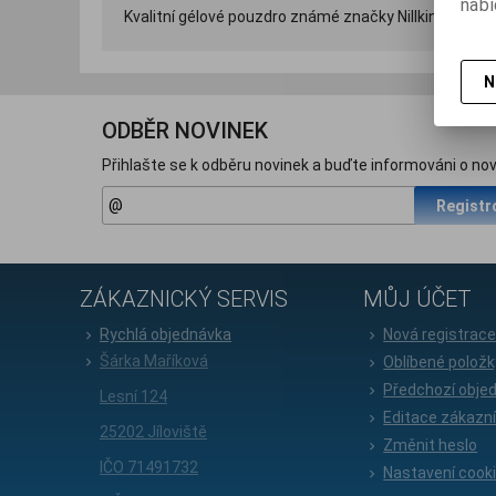
nabí
Kvalitní gélové pouzdro známé značky Nillkin s och
N
ODBĚR NOVINEK
Přihlašte se k odběru novinek a buďte informováni o nov
Registr
ZÁKAZNICKÝ SERVIS
MŮJ ÚČET
Rychlá objednávka
Nová registrac
Šárka Maříková
Oblíbené položk
Předchozí obje
Lesní 124
Editace zákazn
25202 Jíloviště
Změnit heslo
IČO 71491732
Nastavení cook