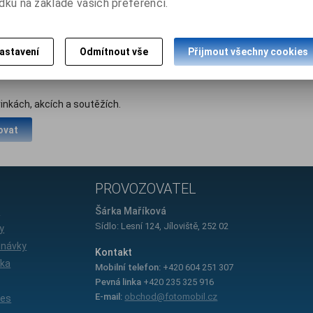
dku na základě vašich preferencí.
ranou konektorú proti prachu a nečistotám a zdrsněnými plochami pro 
astavení
Odmítnout vše
Přijmout všechny cookies
inkách, akcích a soutěžích.
ovat
PROVOZOVATEL
e
Šárka Maříková
Sídlo: Lesní 124, Jíloviště, 252 02
y
dnávky
Kontakt
íka
Mobilní telefon:
+420 604 251 307
Pevná linka
+420 235 325 916
E-mail:
obchod@fotomobil.cz
ies