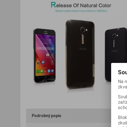
Sou
Na n
zkva
Soub
zaří
scho
Podrobný popis
Blok
zku