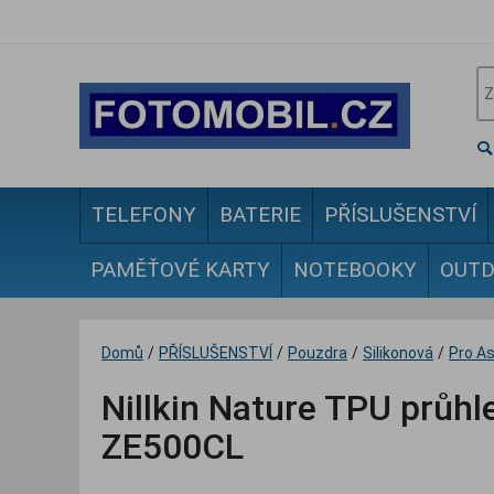
TELEFONY
BATERIE
PŘÍSLUŠENSTVÍ
PAMĚŤOVÉ KARTY
NOTEBOOKY
OUT
Domů
/
PŘÍSLUŠENSTVÍ
/
Pouzdra
/
Silikonová
/
Pro A
Nillkin Nature TPU průh
ZE500CL