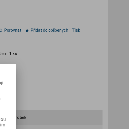
Porovnat
Přidat do oblíbených
Tisk
adem:
1 ks
jí
m
ručit výrobek
kou
vám