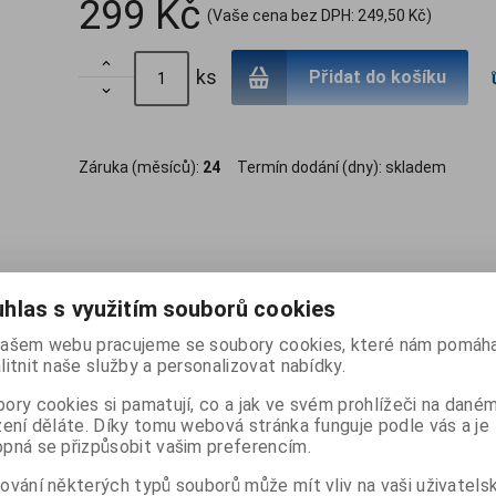
299 Kč
(Vaše cena bez DPH:
249,50 Kč
)

ks
Přidat do košíku

Záruka (měsíců):
24
Termín dodání (dny):
skladem
hlas s využitím souborů cookies
ašem webu pracujeme se soubory cookies, které nám pomáha
Dotaz na výrobek
Dopo
litnit naše služby a personalizovat nabídky.
ory cookies si pamatují, co a jak ve svém prohlížeči na dané
zbytnou součástí vašeho života, neboť dodává přístroji výjimečnost a 
zení děláte. Díky tomu webová stránka funguje podle vás a je
 telefonu maximální ochranu při položení telefonu obrazovkou dolů; skoř
pná se přizpůsobit vašim preferencím.
ování některých typů souborů může mít vliv na vaši uživatels