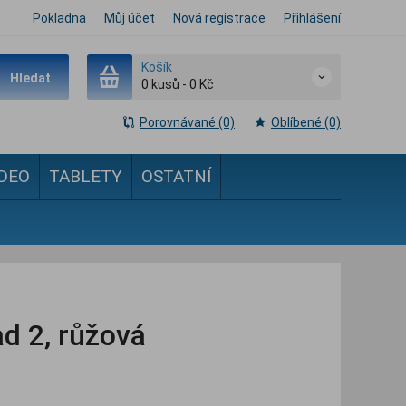
Pokladna
Můj účet
Nová registrace
Přihlášení
Košík
Hledat
0
kusů
-
0 Kč
Porovnávané (0)
Oblíbené (0)
IDEO
TABLETY
OSTATNÍ
ad 2, růžová