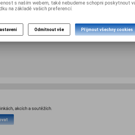
šenost s naším webem, také nebudeme schopni poskytnout 
, reproduktory a fotoaparát. Kryt má výrazné vnější ruční prošívání a m
dku na základě vašich preferencí.
astavení
Odmítnout vše
Přijmout všechny cookies
inkách, akcích a soutěžích.
ovat