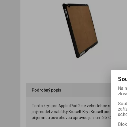
Sou
Na n
Podrobný popis
zkva
Soub
Tento kryt pro Apple iPad 2 se velmi lehce stane ne
zaří
jiný model z nabídky Krusell. Kryt Krusell poskytuje
scho
příjemnou povrchovou úpravou je z umělé kůže.
Blok