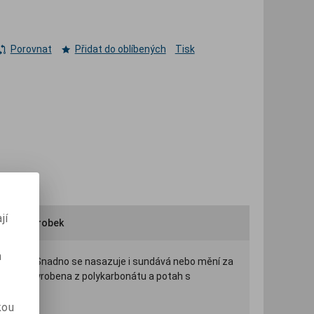
Porovnat
Přidat do oblíbených
Tisk
jí
ručit výrobek
m
eleganci. Snadno se nasazuje i sundává nebo mění za
epina je vyrobena z polykarbonátu a potah s
kou